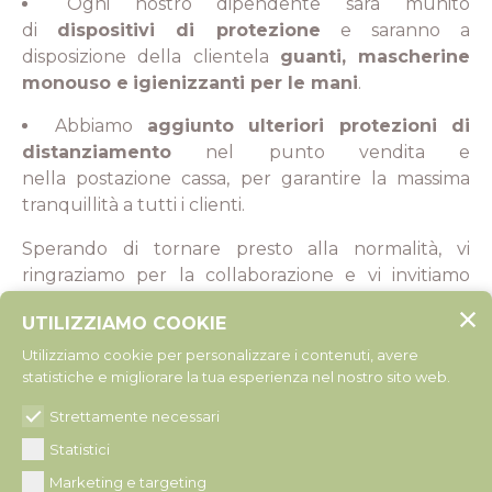
Ogni nostro dipendente sarà munito
di
dispositivi di protezione
e saranno a
disposizione della clientela
guanti, mascherine
monouso e
igienizzanti per le mani
.
Abbiamo
aggiunto ulteriori protezioni di
distanziamento
nel punto vendita e
nella postazione cassa, per garantire la massima
tranquillità a tutti i clienti.
Sperando di tornare presto alla normalità, vi
ringraziamo per la collaborazione e vi invitiamo
caldamente a
PRENOTARE UN APPUNTAMENTO
UTILIZZIAMO COOKIE
in tutta
sicurezza
già da subito, nel giorno e all’ora
a voi più congeniale,
anche oltre gli orari di
Utilizziamo cookie per personalizzare i contenuti, avere
statistiche e migliorare la tua esperienza nel nostro sito web.
negozio
. Abbiamo infatti, con grande piacere,
accolto appuntamenti sia per il 25 aprile che per il 1
Strettamente necessari
maggio.
Statistici
Grazie ancora per averci scelto! Scegliendo
La
Marketing e targeting