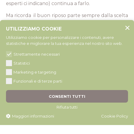
esperti ci indicano) continua a farlo.
Ma ricorda il buon riposo parte sempre dalla scelta
del
materasso
,
rete
e
cuscino
ideale a soddisfare le
UTILIZZIAMO COOKIE
tue caratteristiche fisiche e abitudini di riposo.
Perchè non esiste un
sistema letto
universale,
Utilizziamo cookie per personalizzare i contenuti, avere
statistiche e migliorare la tua esperienza nel nostro sito web.
ovvero una soluzione che vada bene per tutti.
Strettamente necessari
Vieni a trovarci ti ascolteremo con attenzione, per
aiutarti ad individuare
il sistema letto giusto per
Statistici
te
per
dormire bene
e rigenerarti ogni notte.
Marketing e targeting
Funzionali e di terze parti
La Giusta Postura
Corso Italia, 51/B - Porcia (PN)
CONSENTI TUTTI
Lunedì - Sabato: 9.30 - 12.30 / 15.30 - 19.30
Rifiuta tutti
Telefono
0434 921.932
Whatsapp
329 977 7180
Maggiori informazioni
Cookie Policy
E-mail
info@lagiustapostura.it
Sito
web
www.lagiustapostura.it